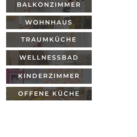
BALKONZIMMER
WOHNHAUS
TRAUMKÜCHE
WELLNESSBAD
KINDERZIMMER
OFFENE KÜCHE
Impressum
|
Datenschutz
G2 Innenarchitektur
Nicole Guttandin
Schwalbacher Straße 93
65183 Wiesbaden