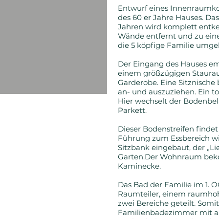
Entwurf eines Innenraumk
des 60 er Jahre Hauses. D
Jahren wird komplett entke
Wände entfernt und zu ein
die 5 köpfige Familie umg
Der Eingang des Hauses em
einem größzügigen Staura
Garderobe. Eine Sitznische 
an- und auszuziehen. Ein 
Hier wechselt der Bodenbel
Parkett.
Dieser Bodenstreifen findet
Führung zum Essbereich wie
Sitzbank eingebaut, der „Lie
Garten.Der Wohnraum beko
Kaminecke.
Das Bad der Familie im 1. 
Raumteiler, einem raumho
zwei Bereiche geteilt. Somit
Familienbadezimmer mit au