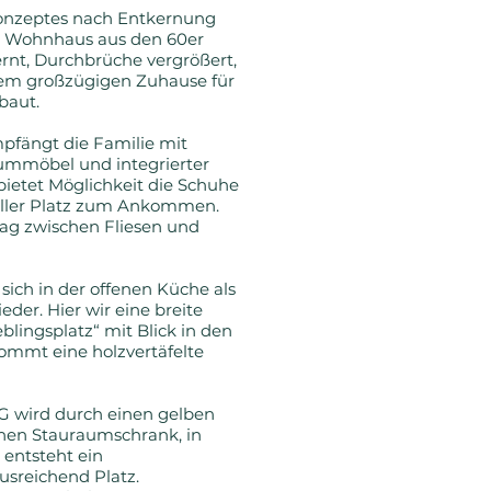
onzeptes nach Entkernung
as Wohnhaus aus den 60er
rnt, Durchbrüche vergrößert,
em großzügigen Zuhause für
ebaut.
pfängt die Familie mit
ummöbel und integrierter
bietet Möglichkeit die Schuhe
toller Platz zum Ankommen.
ag zwischen Fliesen und
 sich in der offenen Küche als
der. Hier wir eine breite
blingsplatz“ mit Blick in den
mmt eine holzvertäfelte
OG wird durch einen gelben
hen Stauraumschrank, in
 entsteht ein
sreichend Platz.