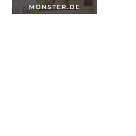
MONSTER.DE
Impressum
|
Datenschutz
G2 Innenarchitektur
Nicole Guttandin
Schwalbacher Straße 93
65183 Wiesbaden