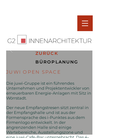
ZURÜCK
BÜROPLANUNG
JUWI OPEN SPACE
Die juwi-Gruppe ist ein führendes
Unternehmen und Projektentwickler von
erneuerbaren Energie-Anlagen mit Sitz in
Wörrstadt.
Der neue Empfangstresen sitzt zentral in
der Empfangshalle und ist aus der
Formensprache des i-Punktes aus dem
Firmenlogo entwickelt. In der
angrenzenden Halle sind einige
Wartebereiche, Ausstellungszone und
eine juwi-Cafe-Bar untergebracht. Das 4-