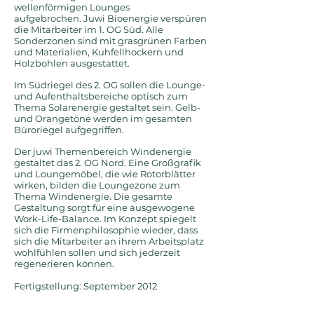
wellenförmigen Lounges
aufgebrochen. Juwi Bioenergie verspüren
die Mitarbeiter im 1. OG Süd. Alle
Sonderzonen sind mit grasgrünen Farben
und Materialien, Kuhfellhockern und
Holzbohlen ausgestattet.
Im Südriegel des 2. OG sollen die Lounge-
und Aufenthaltsbereiche optisch zum
Thema Solarenergie gestaltet sein. Gelb-
und Orangetöne werden im gesamten
Büroriegel aufgegriffen.
Der juwi Themenbereich Windenergie
gestaltet das 2. OG Nord. Eine Großgrafik
und Loungemöbel, die wie Rotorblätter
wirken, bilden die Loungezone zum
Thema Windenergie. Die gesamte
Gestaltung sorgt für eine ausgewogene
Work-Life-Balance. Im Konzept spiegelt
sich die Firmenphilosophie wieder, dass
sich die Mitarbeiter an ihrem Arbeitsplatz
wohlfühlen sollen und sich jederzeit
regenerieren können.
Fertigstellung: September 2012